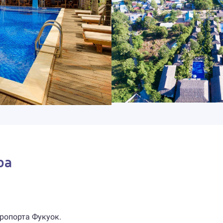
pa
эропорта Фукуок.