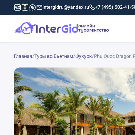
intergidru@yandex.ru
+7 (495) 502-41-5
Главная
/
Туры во Вьетнам
/
Фукуок
/
Phu Quoc Dragon R