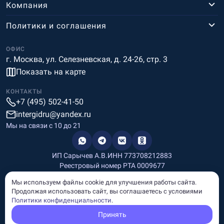
Компания
Политики и соглашения
ОФИС
г. Москва, ул. Селезневская, д. 24-26, стр. 3
Показать на карте
КОНТАКТЫ
+7 (495) 502-41-50
intergidru@yandex.ru
Мы на связи c 10 до 21
ИП Сарычев А.В.
ИНН 773708212883
Реестровый номер РТА 0009677
Разработка и дизайн
Мы используем файлы cookie для улучшения работы сайта.
Информация, размещённая на сайте, носит информационный
Продолжая использовать сайт, вы соглашаетесь с условиями
характер и не является рекламой и публичной офертой.
Политики конфиденциальности
.
© Copyright
InterGid Все права защищены.
Принять