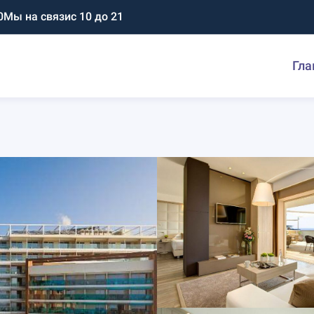
0
Мы на связи
с 10 до 21
Гла