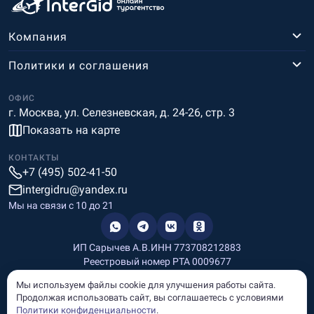
Компания
Политики и соглашения
ОФИС
г. Москва, ул. Селезневская, д. 24-26, стр. 3
Показать на карте
КОНТАКТЫ
+7 (495) 502-41-50
intergidru@yandex.ru
Мы на связи c 10 до 21
ИП Сарычев А.В.
ИНН 773708212883
Реестровый номер РТА 0009677
Разработка и дизайн
Мы используем файлы cookie для улучшения работы сайта.
Информация, размещённая на сайте, носит информационный
Продолжая использовать сайт, вы соглашаетесь с условиями
характер и не является рекламой и публичной офертой.
Политики конфиденциальности
.