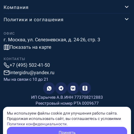
Компания
Политики и соглашения
ОФИС
г. Москва, ул. Селезневская, д. 24-26, стр. 3
Показать на карте
КОНТАКТЫ
+7 (495) 502-41-50
intergidru@yandex.ru
Мы на связи c 10 до 21
ИП Сарычев А.В.
ИНН 773708212883
Реестровый номер РТА 0009677
Разработка и дизайн
Мы используем файлы cookie для улучшения работы сайта.
Информация, размещённая на сайте, носит информационный
Продолжая использовать сайт, вы соглашаетесь с условиями
характер и не является рекламой и публичной офертой.
Политики конфиденциальности
.
© Copyright
InterGid Все права защищены.
Принять