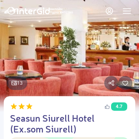
13
4.7
Seasun Siurell Hotel
(Ex.som Siurell)