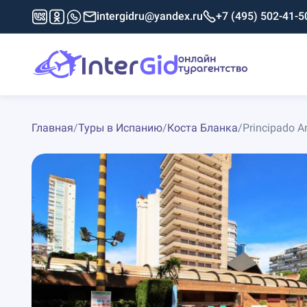
intergidru@yandex.ru
+7 (495) 502-41-5
Главная
/
Туры в Испанию
/
Коста Бланка
/
Principado A