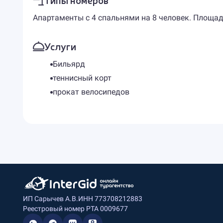
Апартаменты с 4 спальнями на 8 человек. Площадь
Услуги
Бильярд
теннисный корт
прокат велосипедов
ИП Сарычев А.В.
ИНН 773708212883
Реестровый номер РТА 0009677