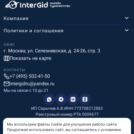
Компания
Политики и соглашения
ОФИС
г. Москва, ул. Селезневская, д. 24-26, стр. 3
Показать на карте
КОНТАКТЫ
+7 (495) 502-41-50
intergidru@yandex.ru
Мы на связи c 10 до 21
ИП Сарычев А.В.
ИНН 773708212883
Реестровый номер РТА 0009677
Разработка и дизайн
Мы используем файлы cookie для улучшения работы сайта.
Информация, размещённая на сайте, носит информационный
Продолжая использовать сайт, вы соглашаетесь с условиями
характер и не является рекламой и публичной офертой.