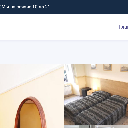
0
Мы на связи
с 10 до 21
Гла