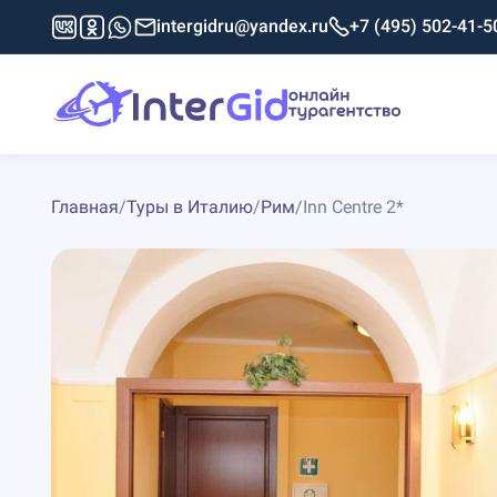
intergidru@yandex.ru
+7 (495) 502-41-5
Главная
/
Туры в Италию
/
Рим
/
Inn Centre 2*