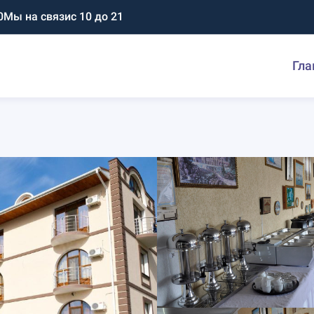
0
Мы на связи
с 10 до 21
Гла