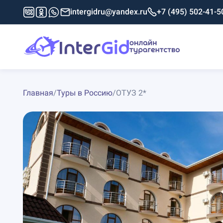
intergidru@yandex.ru
+7 (495) 502-41-5
Главная
/
Туры в Россию
/
ОТУЗ 2*