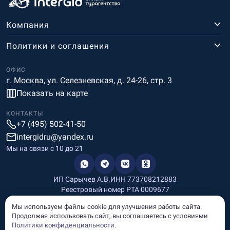
Компания
Политики и соглашения
ОФИС
г. Москва, ул. Селезневская, д. 24-26, стр. 3
Показать на карте
КОНТАКТЫ
+7 (495) 502-41-50
intergidru@yandex.ru
Мы на связи c 10 до 21
ИП Сарычев А.В.
ИНН 773708212883
Реестровый номер РТА 0009677
Разработка и дизайн
Мы используем файлы cookie для улучшения работы сайта.
Информация, размещённая на сайте, носит информационный
Продолжая использовать сайт, вы соглашаетесь с условиями
характер и не является рекламой и публичной офертой.
Политики конфиденциальности
.