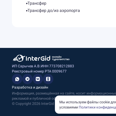
Трансфер
Трансфер до/из аэропорта
ИП Сарычев А.В.
ИНН 773708212883
Реестровый номер РТА 0009677
Разработка и дизайн
Информация, размещённая на сайте, носит информационный 
рекламой и публичной офертой.
Мы используем файлы cookie для
© Copyright
2026
InterGid Все права защищены.
условиями
Политики конфиденц