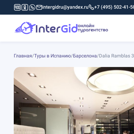
intergidru@yandex.ru
+7 (495) 502-41-5
Главная
/
Туры в Испанию
/
Барселона
/
Dalia Ramblas 3