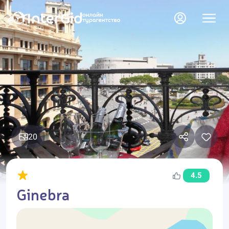
20
4.5
Ginebra