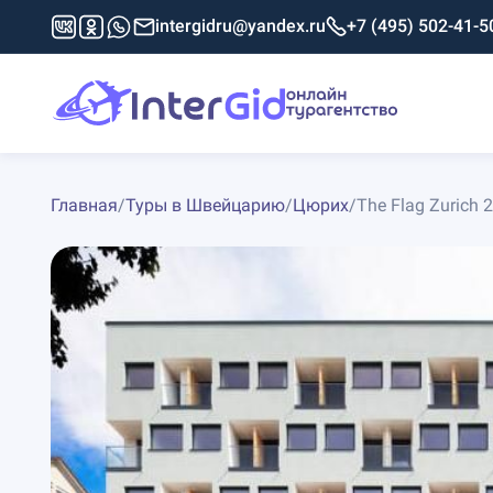
intergidru@yandex.ru
+7 (495) 502-41-5
Главная
/
Туры в Швейцарию
/
Цюрих
/
The Flag Zurich 2