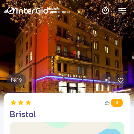
19
4
Bristol