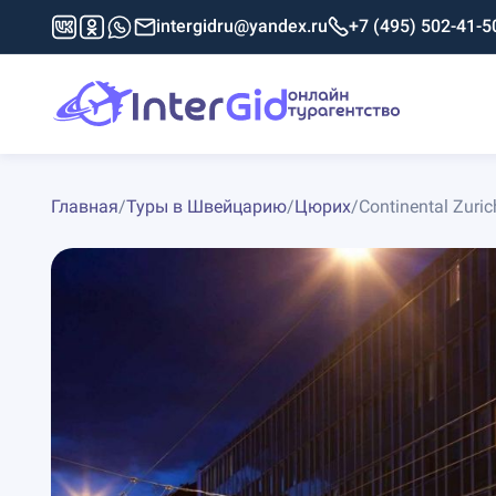
intergidru@yandex.ru
+7 (495) 502-41-5
Главная
/
Туры в Швейцарию
/
Цюрих
/
Continental Zuric