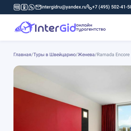
intergidru@yandex.ru
+7 (495) 502-41-5
Главная
/
Туры в Швейцарию
/
Женева
/
Ramada Encore 