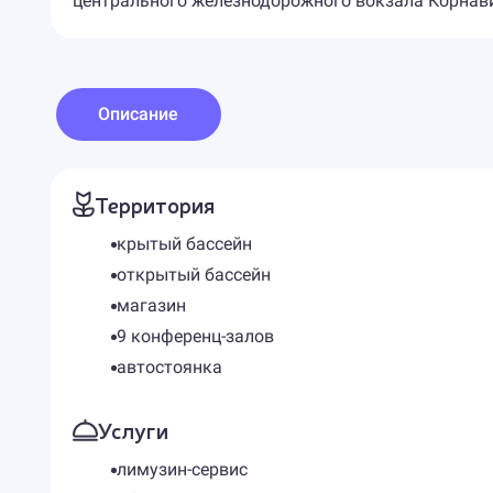
центрального железнодорожного вокзала Корнави
Описание
Территория
крытый бассейн
открытый бассейн
магазин
9 конференц-залов
автостоянка
Услуги
лимузин-сервис