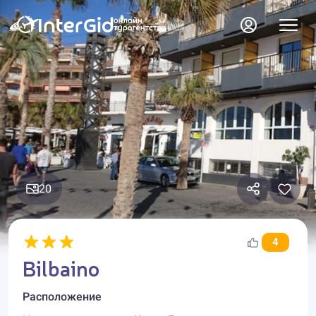
20
4
Bilbaino
Расположение