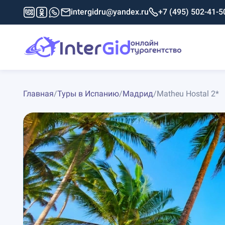
intergidru@yandex.ru
+7 (495) 502-41-5
Главная
/
Туры в Испанию
/
Мадрид
/
Matheu Hostal 2*