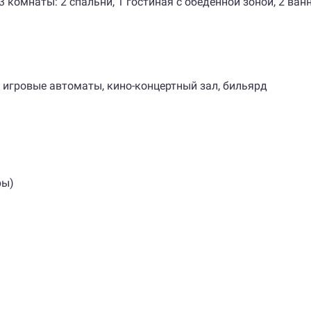
н, 3 комнаты: 2 спальни, 1 гостиная с обеденной зоной, 2 ва
 игровые автоматы, кино-концертный зал, бильярд
ры)