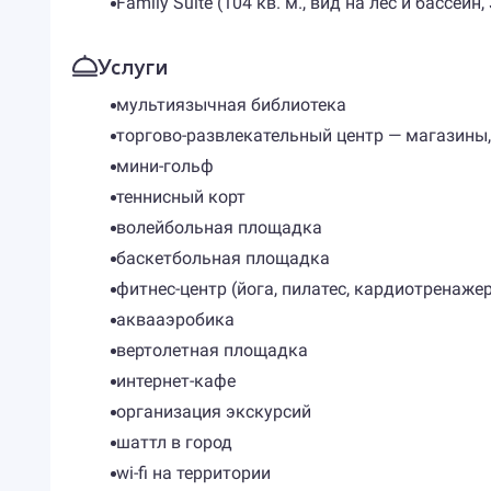
Family Suite (104 кв. м., вид на лес и бассей
Услуги
мультиязычная библиотека
торгово-развлекательный центр — магазины,
мини-гольф
теннисный корт
волейбольная площадка
баскетбольная площадка
фитнес-центр (йога, пилатес, кардиотренаже
аквааэробика
вертолетная площадка
интернет-кафе
организация экскурсий
шаттл в город
wi-fi на территории