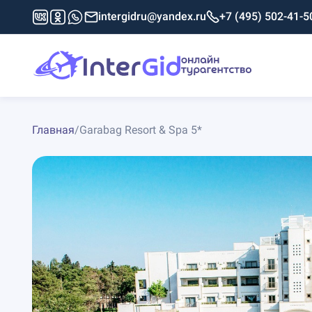
intergidru@yandex.ru
+7 (495) 502-41-5
Главная
/
Garabag Resort & Spa 5*