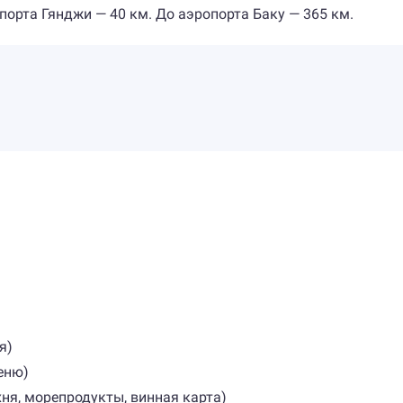
орта Гянджи — 40 км. До аэропорта Баку — 365 км.
я)
еню)
ухня, морепродукты, винная карта)