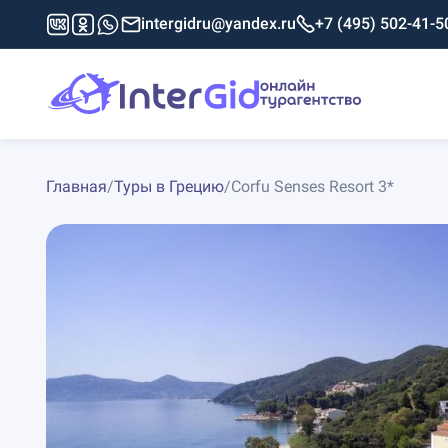
intergidru@yandex.ru
+7 (495) 502-41-5
Главная
/
Туры в Грецию
/
Corfu Senses Resort 3*