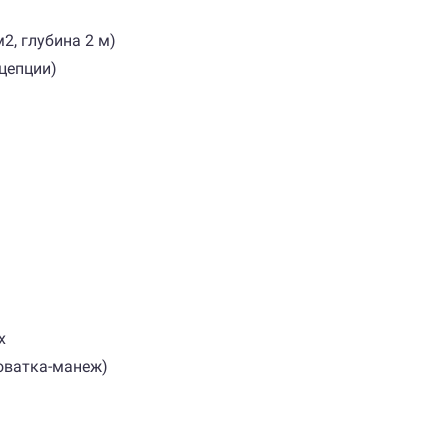
2, глубина 2 м)
цепции)
х
роватка-манеж)