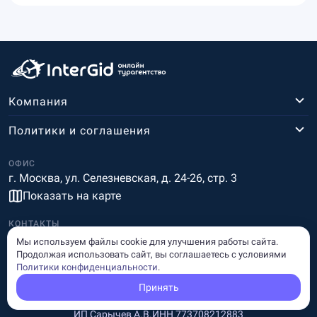
Компания
Политики и соглашения
ОФИС
г. Москва, ул. Селезневская, д. 24-26, стр. 3
Показать на карте
КОНТАКТЫ
+7 (495) 502-41-50
Мы используем файлы cookie для улучшения работы сайта.
Продолжая использовать сайт, вы соглашаетесь с условиями
intergidru@yandex.ru
Политики конфиденциальности
.
Мы на связи c 10 до 21
Принять
ИП Сарычев А.В.
ИНН 773708212883