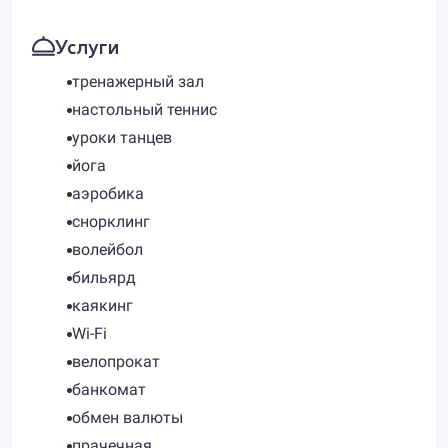
Услуги
тренажерный зал
настольный теннис
уроки танцев
йога
аэробика
снорклинг
волейбол
бильярд
каякинг
Wi-Fi
велопрокат
банкомат
обмен валюты
прачечная