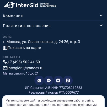
Компания
Политики и соглашения
ОФИС
г. Москва, ул. Селезневская, д. 24-26, стр. 3
Показать на карте
КОНТАКТЫ
+7 (495) 502-41-50
intergidru@yandex.ru
Мы на связи c 10 до 21
ИП Сарычев А.В.
ИНН 773708212883
Реестровый номер РТА 0009677
Разработка и дизайн
Мы используем файлы cookie для улучшения работы сайта.
Информация, размещённая на сайте, носит информационный
Продолжая использовать сайт, вы соглашаетесь с условиями