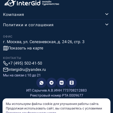
Компания
Политики и соглашения
ОФИС
г. Москва, ул. Селезневская, д. 24-26, стр. 3
Показать на карте
КОНТАКТЫ
+7 (495) 502-41-50
intergidru@yandex.ru
Мы на связи c 10 до 21
ИП Сарычев А.В.
ИНН 773708212883
Реестровый номер РТА 0009677
Разработка и дизайн
Мы используем файлы cookie для улучшения работы сайта.
Информация, размещённая на сайте, носит информационный
Продолжая использовать сайт, вы соглашаетесь с условиями
характер и не является рекламой и публичной офертой.
Политики конфиденциальности
.