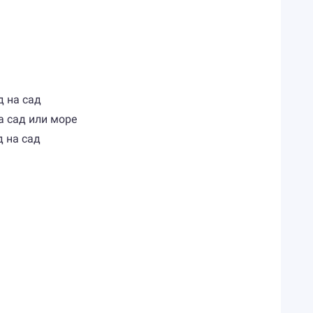
д на сад
на сад или море
д на сад