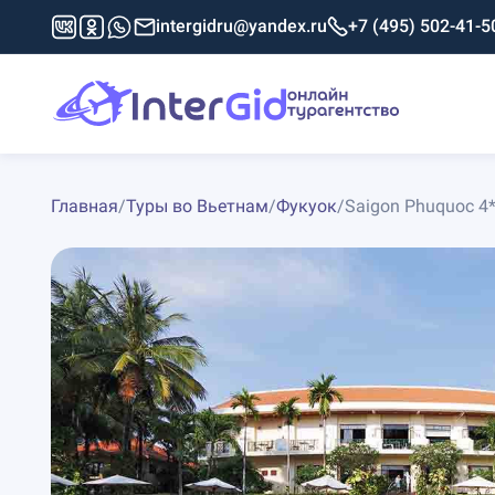
intergidru@yandex.ru
+7 (495) 502-41-5
Главная
/
Туры во Вьетнам
/
Фукуок
/
Saigon Phuquoc 4