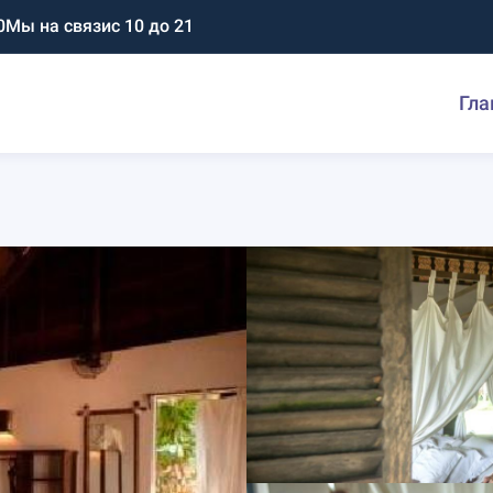
0
Мы на связи
с 10 до 21
Гла