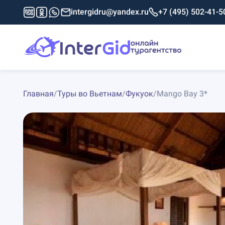
intergidru@yandex.ru
+7 (495) 502-41-5
Главная
/
Туры во Вьетнам
/
Фукуок
/
Mango Bay 3*