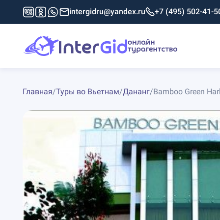
intergidru@yandex.ru
+7 (495) 502-41-5
Главная
/
Туры во Вьетнам
/
Дананг
/
Bamboo Green Harb