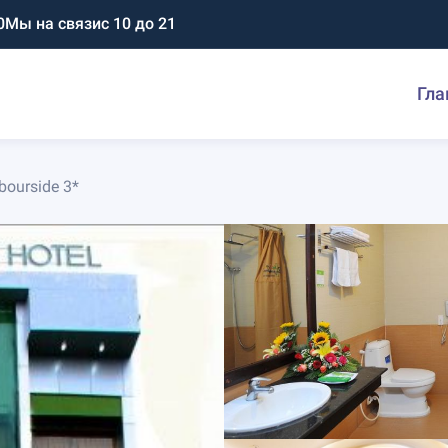
0
Мы на связи
с 10 до 21
Гла
ourside 3*