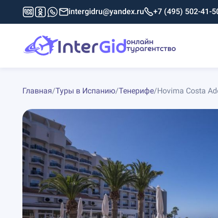
intergidru@yandex.ru
+7 (495) 502-41-5
Главная
/
Туры в Испанию
/
Тенерифе
/
Hovima Costa Ade