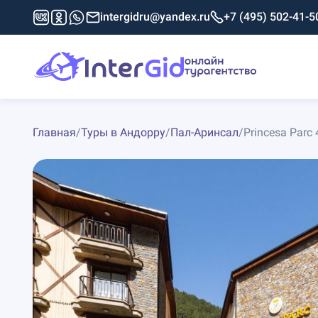
intergidru@yandex.ru
+7 (495) 502-41-5
Главная
/
Туры в Андорру
/
Пал-Аринсал
/
Princesa Parc 