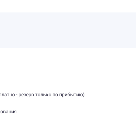
платно - резерв только по прибытию)
дования