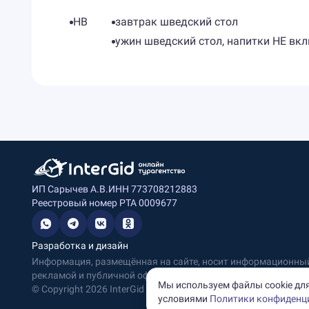
HB
завтрак шведский стол
ужин шведский стол, напитки НЕ вк
ИП Сарычев А.В.
ИНН 773708212883
Реестровый номер РТА 0009677
Разработка и дизайн
Информация, размещённая на сайте, носит информационный 
рекламой и публичной офертой.
Мы используем файлы cookie для
© Copyright
2026
InterGid Все права защищены.
условиями
Политики конфиденц