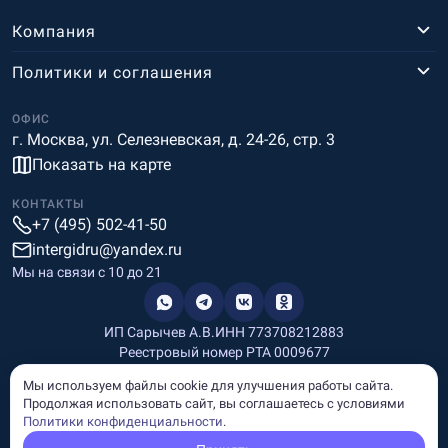
Компания
Политики и соглашения
ОФИС
г. Москва, ул. Селезневская, д. 24-26, стр. 3
Показать на карте
КОНТАКТЫ
+7 (495) 502-41-50
intergidru@yandex.ru
Мы на связи c 10 до 21
ИП Сарычев А.В.
ИНН 773708212883
Реестровый номер РТА 0009677
Разработка и дизайн
Мы используем файлы cookie для улучшения работы сайта.
Информация, размещённая на сайте, носит информационный
Продолжая использовать сайт, вы соглашаетесь с условиями
характер и не является рекламой и публичной офертой.
Политики конфиденциальности
.
© Copyright
InterGid Все права защищены.