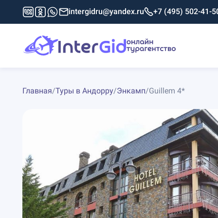
intergidru@yandex.ru
+7 (495) 502-41-5
Главная
/
Туры в Андорру
/
Энкамп
/
Guillem 4*