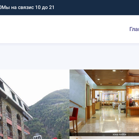
0
Мы на связи
с 10 до 21
Гла