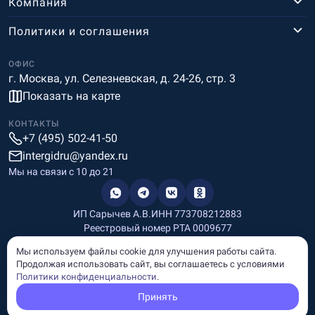
Компания
Политики и соглашения
ОФИС
г. Москва, ул. Селезневская, д. 24-26, стр. 3
Показать на карте
КОНТАКТЫ
+7 (495) 502-41-50
intergidru@yandex.ru
Мы на связи c 10 до 21
ИП Сарычев А.В.
ИНН 773708212883
Реестровый номер РТА 0009677
Разработка и дизайн
Мы используем файлы cookie для улучшения работы сайта.
Информация, размещённая на сайте, носит информационный
Продолжая использовать сайт, вы соглашаетесь с условиями
характер и не является рекламой и публичной офертой.
Политики конфиденциальности
.
© Copyright
InterGid Все права защищены.
Принять