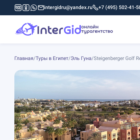
intergidru@yandex.ru
+7 (495) 502-41-5
Главная
/
Туры в Египет
/
Эль Гуна
/
Steigenberger Golf R