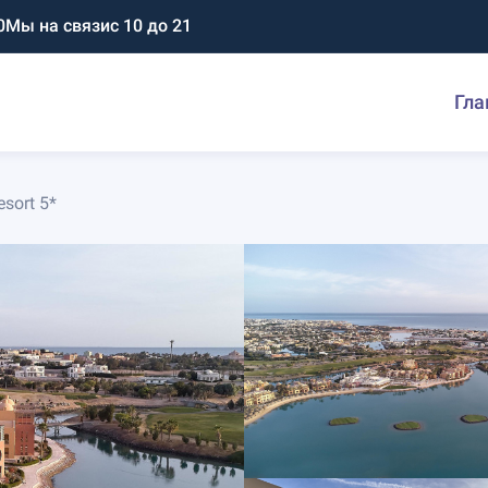
0
Мы на связи
с 10 до 21
Гла
esort 5*