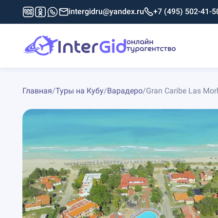
intergidru@yandex.ru
+7 (495) 502-41-5
Главная
/
Туры на Кубу
/
Варадеро
/
Gran Caribe Las Morl