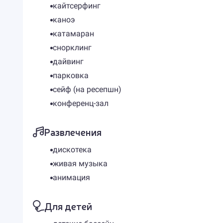
кайтсерфинг
каноэ
катамаран
снорклинг
дайвинг
парковка
сейф (на ресепшн)
конференц-зал
Развлечения
дискотека
живая музыка
анимация
Для детей