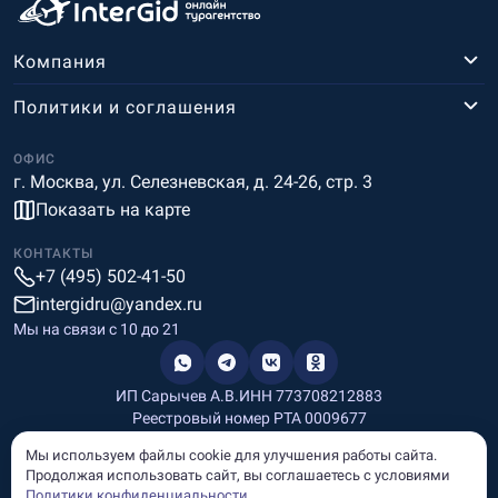
Компания
Политики и соглашения
ОФИС
г. Москва, ул. Селезневская, д. 24-26, стр. 3
Показать на карте
КОНТАКТЫ
+7 (495) 502-41-50
intergidru@yandex.ru
Мы на связи c 10 до 21
ИП Сарычев А.В.
ИНН 773708212883
Реестровый номер РТА 0009677
Разработка и дизайн
Мы используем файлы cookie для улучшения работы сайта.
Информация, размещённая на сайте, носит информационный
Продолжая использовать сайт, вы соглашаетесь с условиями
характер и не является рекламой и публичной офертой.
Политики конфиденциальности
.