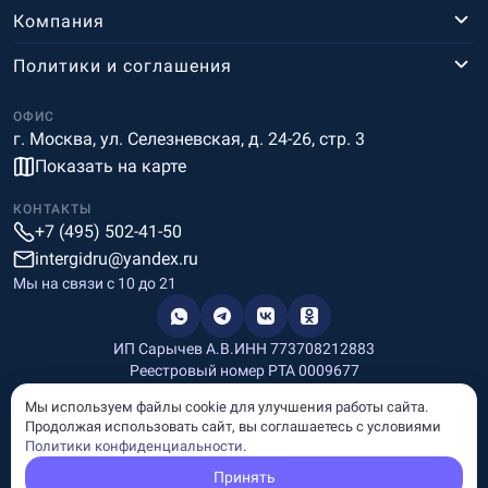
Компания
Политики и соглашения
ОФИС
г. Москва, ул. Селезневская, д. 24-26, стр. 3
Показать на карте
КОНТАКТЫ
+7 (495) 502-41-50
intergidru@yandex.ru
Мы на связи c 10 до 21
ИП Сарычев А.В.
ИНН 773708212883
Реестровый номер РТА 0009677
Разработка и дизайн
Мы используем файлы cookie для улучшения работы сайта.
Информация, размещённая на сайте, носит информационный
Продолжая использовать сайт, вы соглашаетесь с условиями
характер и не является рекламой и публичной офертой.
Политики конфиденциальности
.
© Copyright
InterGid Все права защищены.
Принять