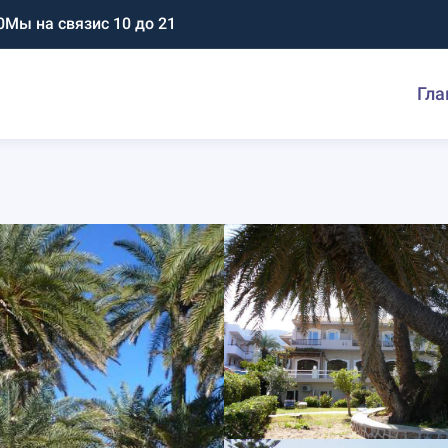
0
Мы на связи
с 10 до 21
Гла