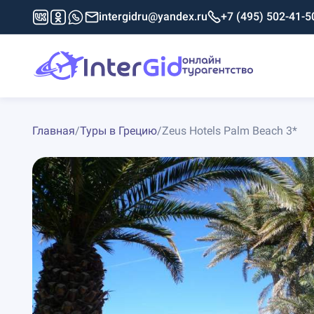
intergidru@yandex.ru
+7 (495) 502-41-5
Главная
/
Туры в Грецию
/
Zeus Hotels Palm Beach 3*