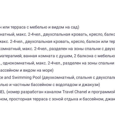
он или терраса с мебелью и видом на сад)
натный, макс. 2-4чел., двухспальная кровать, кресло, балк
акс. 2-4чел., двухспальная кровать, кресло, балкон или те
днокомнатный, макс. 2-4чел., разделен на зоны спальни с д
матерапией, ванная комната с душем, 2 балкона с мебелью
кв.м., однокомнатный, макс. 2-4чел., разделен на зоны спаль
бассейном и видом на море)
 Fireplace and Swimming Pool (двухкомнатный, спальня с двух
белью и частным бассейном с водопадом и джакузи)
ANNEL (номер разработан каналом Travel Chanel и программой 
ном, просторная терраса с зоной отдыха и бассейном, джак