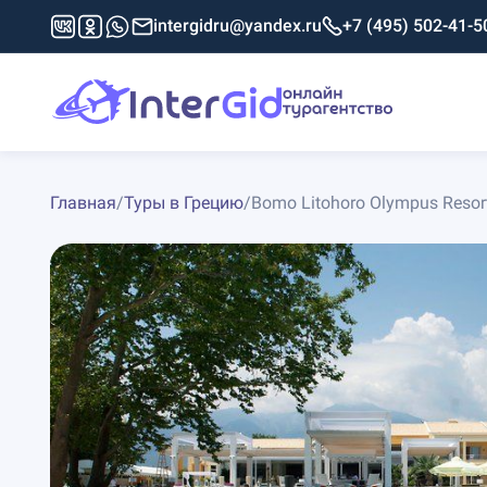
intergidru@yandex.ru
+7 (495) 502-41-5
Главная
/
Туры в Грецию
/
Bomo Litohoro Olympus Resort