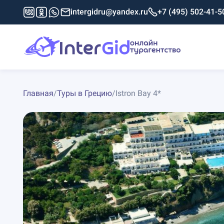
intergidru@yandex.ru
+7 (495) 502-41-5
Главная
/
Туры в Грецию
/
Istron Bay 4*