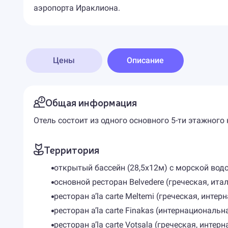
аэропорта Ираклиона.
Цены
Описание
Общая информация
Отель состоит из одного основного 5-ти этажного
Территория
открытый бассейн (28,5x12м) с морской вод
основной ресторан Belvedere (греческая, итал
ресторан a’la carte Meltemi (греческая, интер
ресторан a’la carte Finakas (интернациональна
ресторан a’la carte Votsala (греческая, интер