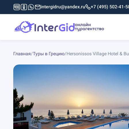
intergidru@yandex.ru
+7 (495) 502-41-5
Главная
/
Туры в Грецию
/
Hersonissos Village Hotel & B