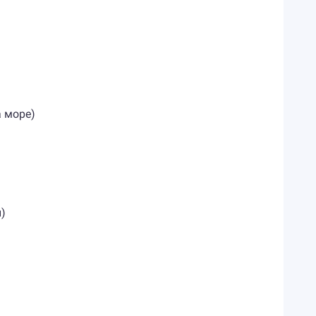
а море)
)