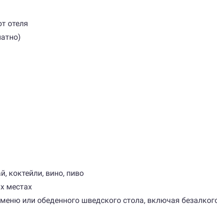
от отеля
латно)
й, коктейли, вино, пиво
ых местах
rte меню или обеденного шведского стола, включая безалк