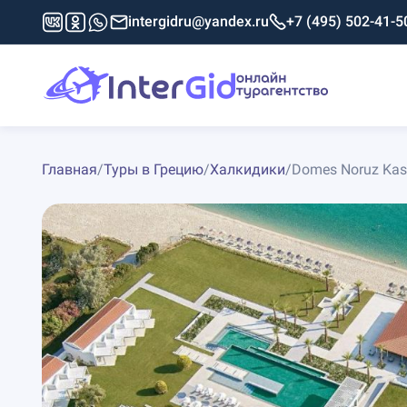
intergidru@yandex.ru
+7 (495) 502-41-5
Главная
/
Туры в Грецию
/
Халкидики
/
Domes Noruz Kass