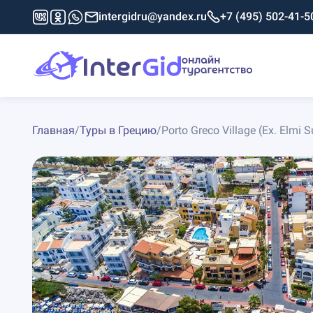
intergidru@yandex.ru
+7 (495) 502-41-5
Главная
/
Туры в Грецию
/
Porto Greco Village (Ex. Elmi S