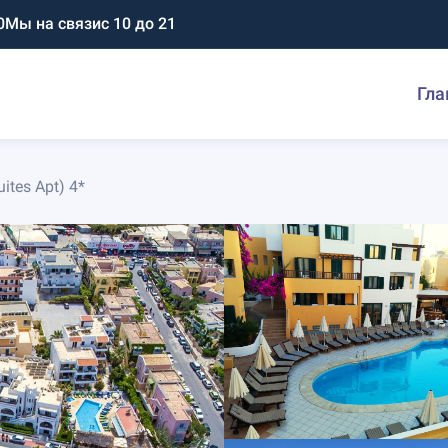
0
Мы на связи
с 10 до 21
Гла
uites Apt) 4*