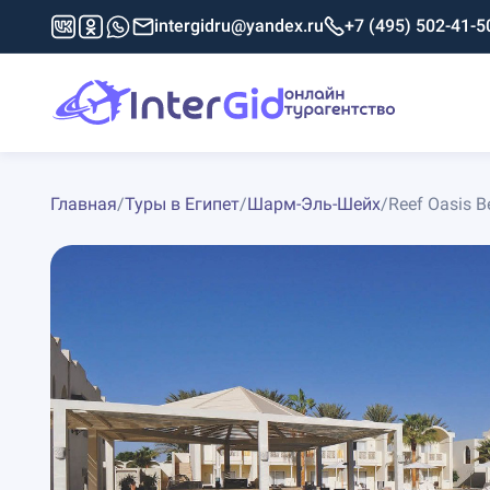
intergidru@yandex.ru
+7 (495) 502-41-5
Главная
/
Туры в Египет
/
Шарм-Эль-Шейх
/
Reef Oasis B