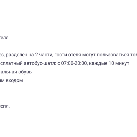
теля
es, разделен на 2 части, гости отеля могут пользоваться т
есплатный автобус-шатл: с 07:00-20:00, каждые 10 минут
иальная обувь
ым входом
спл.