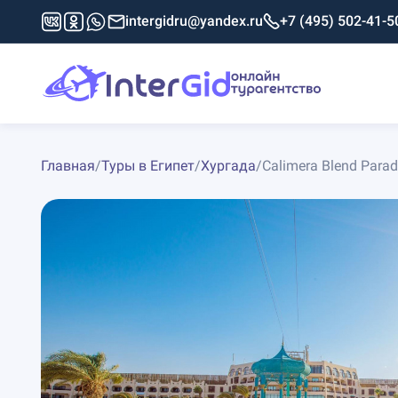
intergidru@yandex.ru
+7 (495) 502-41-5
Главная
/
Туры в Египет
/
Хургада
/
Calimera Blend Paradi