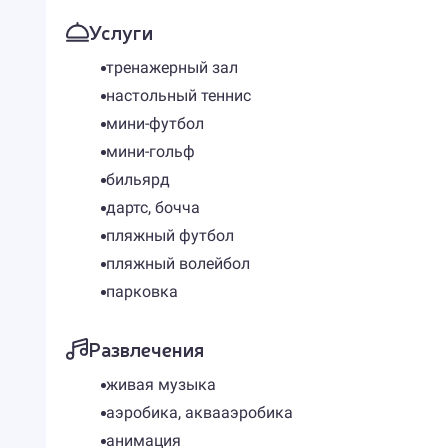
Услуги
тренажерный зал
настольный теннис
мини-футбол
мини-гольф
бильярд
дартс, бочча
пляжный футбол
пляжный волейбол
парковка
Развлечения
живая музыка
аэробика, аквааэробика
анимация