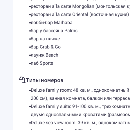
ресторан a`la carte Mongolian (монгольская к
ресторан a`la carte Oriental (восточная кухня)
лобби-бар Marhaba
бар у бассейна Palms
бар на пляже
бар Grab & Go
лаунж Beach
паб Sports
Типы номеров
Deluxe family room: 48 кв. м., однокомнатн
200 см), ванная комната, балкон или терраса
Deluxe family suite: 91-100 кв. м., трехком
двумя односпальными кроватями (размером 12
Deluxe sea view room: 39 кв. м., однокомна