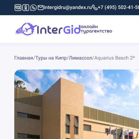
intergidru@yandex.ru
+7 (495) 502-41-5
Главная
/
Туры на Кипр
/
Лимассол
/
Aquarius Beach 2*