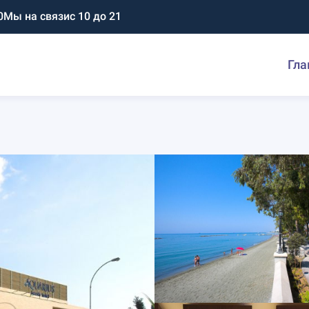
0
Мы на связи
с 10 до 21
Гла