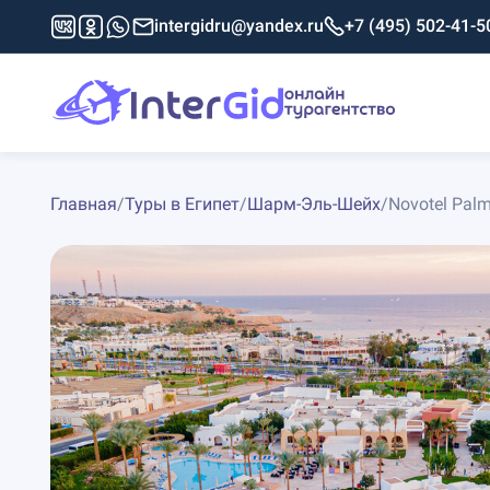
intergidru@yandex.ru
+7 (495) 502-41-5
Главная
/
Туры в Египет
/
Шарм-Эль-Шейх
/
Novotel Palm