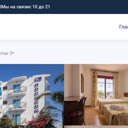
0
Мы на связи
с 10 до 21
Гла
amar 3*