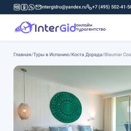
intergidru@yandex.ru
+7 (495) 502-41-5
Главная
/
Туры в Испанию
/
Коста Дорада
/
Blaumar Cos