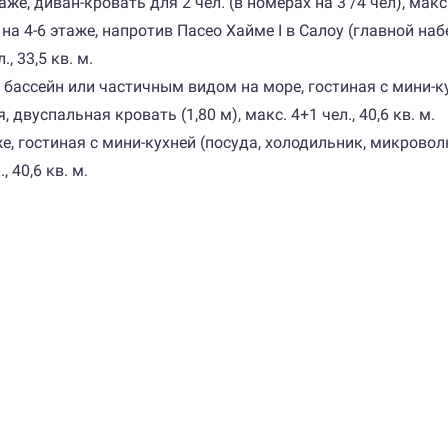
таже, диван-кровать для 2 чел. (в номерах на 3 /4 чел), макс. 
 — на 4-6 этаже, напротив Пасео Хайме I в Салоу (главной н
., 33,5 кв. м.
на бассейн или частичным видом на море, гостиная с мини-к
 двуспальная кровать (1,80 м), макс. 4+1 чел., 40,6 кв. м.
е, гостиная с мини-кухней (посуда, холодильник, микроволн
 40,6 кв. м.