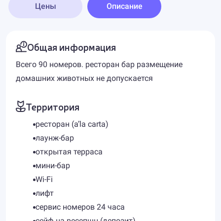
Цены
Описание
Общая информация
Всего 90 номеров. ресторан бар размещение
домашних животных не допускается
Территория
ресторан (a’la carta)
лаунж-бар
открытая терраса
мини-бар
Wi-Fi
лифт
сервис номеров 24 часа
сейф на ресепшн (депозит)